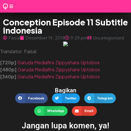
Conception Episode 11 Subtitle
Indonesia
Faisal
Desember 19, 2018
9:29 pm
Uncategorized
Translator: Faisal
[720p]
Garuda
Mediafire
Zippyshare
Uptobox
[480p]
Garuda
Mediafire
Zippyshare
Uptobox
[360p]
Garuda
Mediafire
Zippyshare
Uptobox
Bagikan
Facebook
Twitter
Telegram
WhatsApp
Email
Jangan lupa komen, ya!