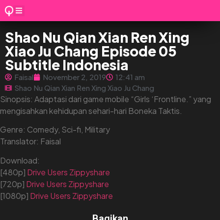
Shao Nu Qian Xian Ren Xing
Xiao Ju Chang Episode 05
Subtitle Indonesia
Faisal
November 2, 2019
12:41 am
Shao Nu Qian Xian Ren Xing Xiao Ju Chang
Sinopsis: Adaptasi dari game mobile “Girls ‘Frontline.” yang
mengisahkan kehidupan sehari-hari Boneka Taktis.
Genre: Comedy, Sci-fi, Military
Translator: Faisal
Download:
[480p]
Drive
Users
Zippyshare
[720p]
Drive
Users
Zippyshare
[1080p]
Drive
Users
Zippyshare
Bagikan