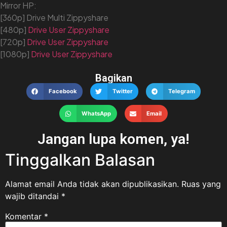
Mirror HP:
[360p] Drive Multi Zippyshare
[480p]
Drive
User
Zippyshare
[720p]
Drive
User
Zippyshare
[1080p]
Drive
User
Zippyshare
Bagikan
Facebook
Twitter
Telegram
WhatsApp
Email
Jangan lupa komen, ya!
Tinggalkan Balasan
Alamat email Anda tidak akan dipublikasikan.
Ruas yang
wajib ditandai
*
Komentar
*