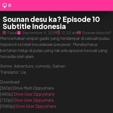
Sounan desu ka? Episode 10
Subtitle Indonesia
Faisal
September 4, 2019
12:20 am
Sounan desu ka?
Menceritakan empat gadis yang terdampar di sebuah pulau
terpencil setelah kecelakaan pesawat. Mereka harus
bertahan hidup di pulau yang tak ada apa pun kecuali yang
tersedia oleh alam.
Genre: Adventure, comedy, Seinen
Translator: Lia
Download:
[360p] Drive Multi Zippyshare
[480p]
Drive
User
Zippyshare
[720p]
Drive
User
Zippyshare
[1080p]
Drive
User
Zippyshare