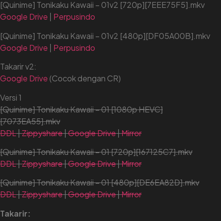
[Quinime] Tonikaku Kawaii – 01v2 [720p][7EEE75F5].mkv
Google Drive
|
Perpusindo
[Quinime] Tonikaku Kawaii – 01v2 [480p][DF05A00B].mkv
Google Drive
|
Perpusindo
Takarir v2:
Google Drive
(Cocok dengan CR)
Versi 1
[Quinime] Tonikaku Kawaii – 01 [1080p HEVC]
[7073EA55].mkv
DDL
|
Zippyshare
|
Google Drive
|
Mirror
[Quinime] Tonikaku Kawaii – 01 [720p][167125C7].mkv
DDL
|
Zippyshare
|
Google Drive
|
Mirror
[Quinime] Tonikaku Kawaii – 01 [480p][DE6EA82D].mkv
DDL
|
Zippyshare
|
Google Drive
|
Mirror
Takarir: