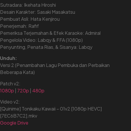
Sutradara: Ikehata Hiroshi
Desain Karakter: Sasaki Masakatsu
Pembuat Asli: Hata Kenjirou
Penerjemah: Rafif
Pemeriksa Terjemahan & Efek Karaoke: Admiral
Pengelola Video: Labqy & FFA (1080p)
Penyunting, Penata Rias, & Sisanya: Labqy
Unduh:
Versi 2 (Penambahan Lagu Pembuka dan Perbaikan
Beberapa Kata)
Patch v2:
1080p
|
720p
|
480p
Video v2:
[Quinime] Tonikaku Kawaii – 01v2 [1080p HEVC]
[7EC6B7C2].mkv
Google Drive