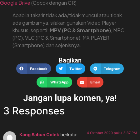
Google Drive
(Cocok dengan CR)
Apabila takarir tidak ada/tidak muncul atau tidak
ada gambarnya, silakan gunakan Video Player
khusus, seperti:
MPV (PC & Smartphone)
, MPC
(PC), VLC (PC & Smartphone), MX PLAYER
(Smartphone) dan sejenisnya.
Bagikan
Facebook
Twitter
Telegram
WhatsApp
Email
Jangan lupa komen, ya!
3 Responses
4 Oktober 2020 pukul 8:37 PM
Kang Sabun Colek
berkata: