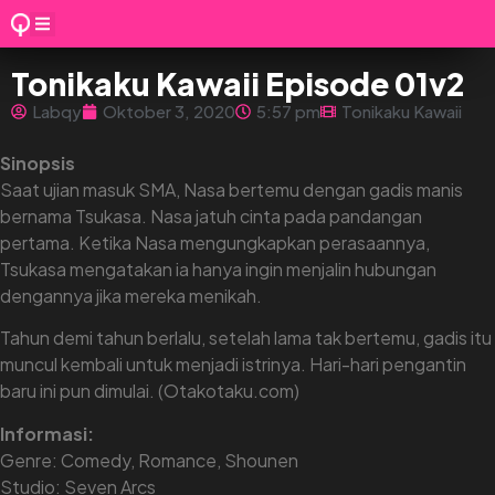
Tonikaku Kawaii Episode 01v2
Labqy
Oktober 3, 2020
5:57 pm
Tonikaku Kawaii
Sinopsis
Saat ujian masuk SMA, Nasa bertemu dengan gadis manis
bernama Tsukasa. Nasa jatuh cinta pada pandangan
pertama. Ketika Nasa mengungkapkan perasaannya,
Tsukasa mengatakan ia hanya ingin menjalin hubungan
dengannya jika mereka menikah.
Tahun demi tahun berlalu, setelah lama tak bertemu, gadis itu
muncul kembali untuk menjadi istrinya. Hari-hari pengantin
baru ini pun dimulai. (Otakotaku.com)
Informasi:
Genre: Comedy, Romance, Shounen
Studio: Seven Arcs