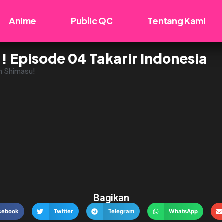
Anime
Public QC
Tentang Kami
 Episode 04 Takarir Indonesia
n Shimasu!
Bagikan
cebook
Twitter
Telegram
WhatsApp