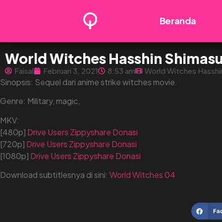
Beranda
World Witches Hasshin Shimasu!
Faisal
Februari 3, 2021
8:53 am
World Witches Hasshi
Sinopsis: Sequel dari anime strike witches movie.
Genre: Military, magic,
MKV:
[480p]
Drive
Users
Zippyshare
Donasi
[720p]
Drive
Users
Zippyshare
Donasi
[1080p]
Drive
Users
Zippyshare
Donasi
Download subtitlesnya di sini:
World Witches 04
Fa