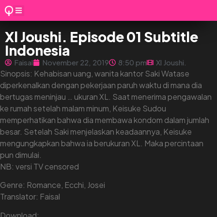
Xl Joushi. Episode 01 Subtitle
Indonesia
Faisal
November 22, 2019
8:50 pm
Xl Joushi.
Sinopsis: Kehabisan uang, wanita kantor Saki Watase
diperkenalkan dengan pekerjaan paruh waktu di mana dia
bertugas meninjau … ukuran XL. Saat menerima pengawalan
ke rumah setelah malam minum, Keisuke Sudou
memperhatikan bahwa dia membawa kondom dalam jumlah
besar. Setelah Saki menjelaskan keadaannya, Keisuke
mengungkapkan bahwa ia berukuran XL. Maka percintaan
pun dimulai.
NB: versi TV censored
Genre: Romance
,
Ecchi
,
Josei
Translator: Faisal
Download: