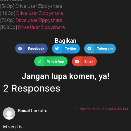
[360p] Drive User Zippyshare
[480p]
Drive
User
Zippyshare
[720p]
Drive
User
Zippyshare
[1080p]
Drive
User
Zippyshare
Bagikan
Facebook
Twitter
Telegram
WhatsApp
Email
Jangan lupa komen, ya!
2 Responses
22 November 2019 pukul 10:00 PM
Faisal
berkata:
ini versi tv