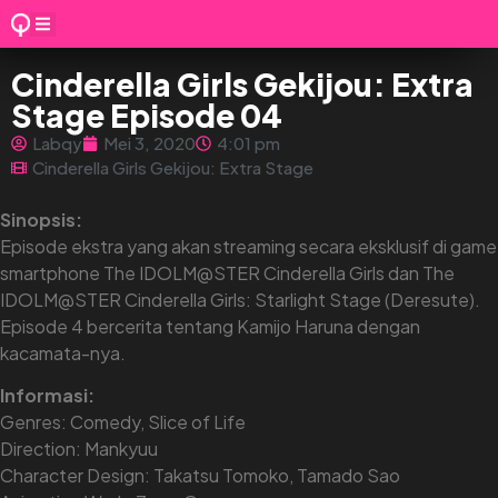
Cinderella Girls Gekijou: Extra
Stage Episode 04
Labqy
Mei 3, 2020
4:01 pm
Cinderella Girls Gekijou: Extra Stage
Sinopsis:
Episode ekstra yang akan streaming secara eksklusif di game
smartphone The IDOLM@STER Cinderella Girls dan The
IDOLM@STER Cinderella Girls: Starlight Stage (Deresute).
Episode 4 bercerita tentang Kamijo Haruna dengan
kacamata-nya.
Informasi:
Genres: Comedy, Slice of Life
Direction: Mankyuu
Character Design: Takatsu Tomoko, Tamado Sao