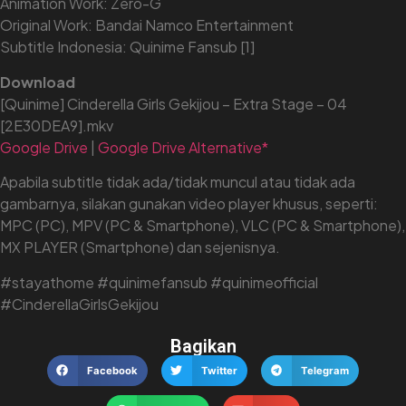
Animation Work: Zero-G
Original Work: Bandai Namco Entertainment
Subtitle Indonesia: Quinime Fansub [1]
Download
[Quinime] Cinderella Girls Gekijou – Extra Stage – 04
[2E30DEA9].mkv
Google Drive
|
Google Drive Alternative*
Apabila subtitle tidak ada/tidak muncul atau tidak ada
gambarnya, silakan gunakan video player khusus, seperti:
MPC (PC), MPV (PC & Smartphone), VLC (PC & Smartphone),
MX PLAYER (Smartphone) dan sejenisnya.
#stayathome #quinimefansub #quinimeofficial
#CinderellaGirlsGekijou
Bagikan
Facebook
Twitter
Telegram