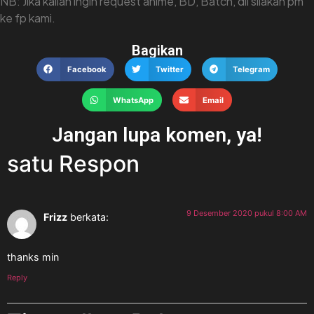
NB:
Jika kalian ingin request anime, BD, Batch, dll silakan pm
ke fp kami.
Bagikan
Facebook
Twitter
Telegram
WhatsApp
Email
Jangan lupa komen, ya!
satu Respon
9 Desember 2020 pukul 8:00 AM
Frizz
berkata:
thanks min
Reply