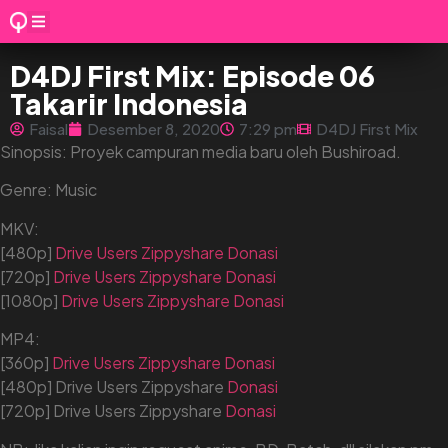
D4DJ First Mix: Episode 06
Takarir Indonesia
Faisal
Desember 8, 2020
7:29 pm
D4DJ First Mix
Sinopsis: Proyek campuran media baru oleh Bushiroad.
Genre: Music
MKV:
[480p]
Drive
Users
Zippyshare
Donasi
[720p]
Drive
Users
Zippyshare
Donasi
[1080p]
Drive
Users
Zippyshare
Donasi
MP4:
[360p]
Drive
Users
Zippyshare
Donasi
[480p] Drive Users Zippyshare
Donasi
[720p] Drive Users Zippyshare
Donasi