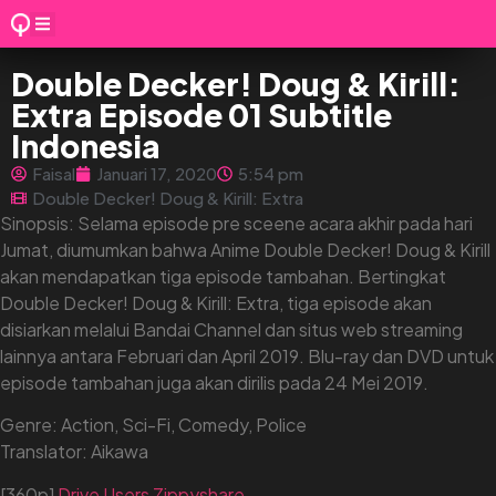
Double Decker! Doug & Kirill:
Extra Episode 01 Subtitle
Indonesia
Faisal
Januari 17, 2020
5:54 pm
Double Decker! Doug & Kirill: Extra
Sinopsis: Selama episode pre sceene acara akhir pada hari
Jumat, diumumkan bahwa Anime Double Decker! Doug & Kirill
akan mendapatkan tiga episode tambahan. Bertingkat
Double Decker! Doug & Kirill: Extra, tiga episode akan
disiarkan melalui Bandai Channel dan situs web streaming
lainnya antara Februari dan April 2019. Blu-ray dan DVD untuk
episode tambahan juga akan dirilis pada 24 Mei 2019.
Genre: Action, Sci-Fi, Comedy, Police
Translator: Aikawa
[360p]
Drive
Users
Zippyshare