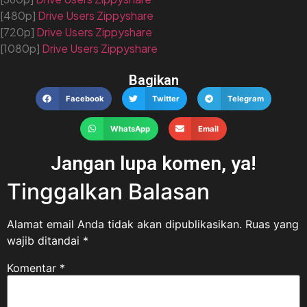
[480p]
Drive
Users
Zippyshare
[720p]
Drive
Users
Zippyshare
[1080p]
Drive
Users
Zippyshare
Bagikan
Facebook
Twitter
Telegram
WhatsApp
Email
Jangan lupa komen, ya!
Tinggalkan Balasan
Alamat email Anda tidak akan dipublikasikan.
Ruas yang
wajib ditandai
*
Komentar
*