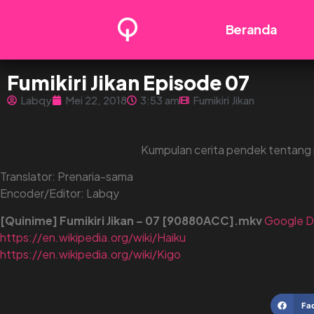
Beranda
Fumikiri Jikan Episode 07
Labqy
Mei 22, 2018
3:53 am
Fumikiri Jikan
Kumpulan cerita pendek tentang p
Translator: Prenaria-sama
Encoder/Editor: Labqy
[Quinime] Fumikiri Jikan – 07 [90880ACC].mkv
Google D
https://en.wikipedia.org/wiki/Haiku
https://en.wikipedia.org/wiki/Kigo
Fa