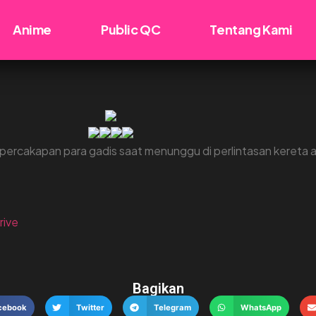
Anime
Public QC
Tentang Kami
ercakapan para gadis saat menunggu di perlintasan kereta a
rive
Bagikan
cebook
Twitter
Telegram
WhatsApp