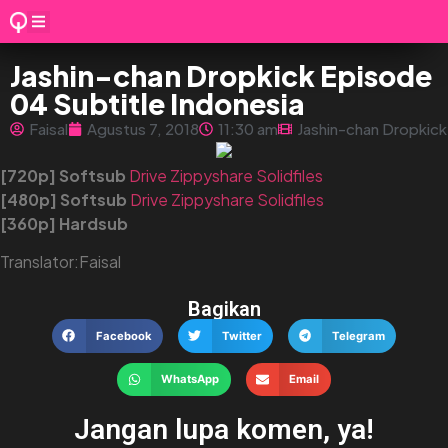
Jashin-chan Dropkick Episode
04 Subtitle Indonesia
Faisal
Agustus 7, 2018
11:30 am
Jashin-chan Dropkick
[720p] Softsub
Drive
Zippyshare
Solidfiles
[480p] Softsub
Drive
Zippyshare
Solidfiles
[360p] Hardsub
Translator:Faisal
Bagikan
Facebook
Twitter
Telegram
WhatsApp
Email
Jangan lupa komen, ya!