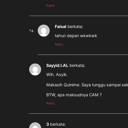
Reply
Faisal
berkata:
tahun depan wkwkwk
Reply
Sayyid.I.AL
berkata:
Wih. Asyik.
Makasih Quinime. Saya tunggu sampai sele
BTW, apa maksudnya CAM ?
Reply
3
berkata: