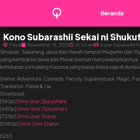
Beranda
Kono Subarashii Sekai ni Shuku
Faisal
November 18, 2019
10:12 am
Kono Subarashii S
Sinopsis: Sekarang, desa Iblis Merah tempat Megumin dan Y
yang kembali ke desa Iblis Merah berniat menyelamatkannya
kehidupan petualang Kazuma yang biasa-biasa saja di dunia l
Genre: Adventure, Comedy, Parody, Supernatural, Magic, Fa
Translator: Faisal & Lia
Download:
[360p]
Drive
User
Zippyshare
[480p]
Drive
User
Zippyshare
[720p]
Drive
User
Sharer
[1080p]
Drive
User
Sharer
X265: