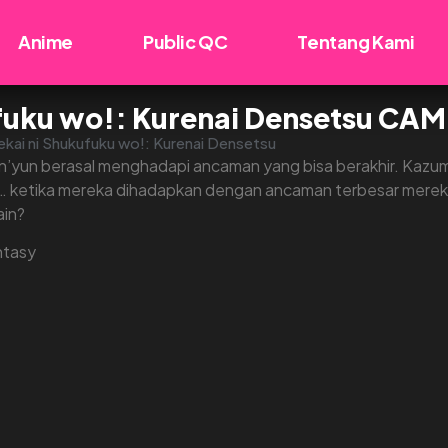
Anime
Public QC
Tentang Kami
fuku wo!: Kurenai Densetsu CAM 
ekai ni Shukufuku wo!: Kurenai Densetsu
un’yun berasal menghadapi ancaman yang bisa berakhir. Kazu
 … ketika mereka dihadapkan dengan ancaman terbesar merek
ain?
ntasy