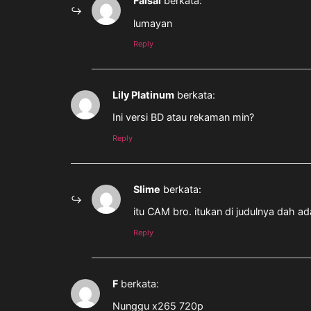
Faisal
berkata:
lumayan
Reply
Lily Platinum
berkata:
Ini versi BD atau rekaman min?
Reply
Slime
berkata:
itu CAM bro. itukan di judulnya dah a
Reply
F
berkata:
Nunggu x265 720p