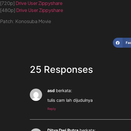
[720p]
Drive
User
Zippyshare
[480p]
Drive
User
Zippyshare
Patch: Konosuba Movie
Fa
25 Responses
asd
berkata:
tulis cam lah dijudulnya
Reply
Ditya Dwi Putra
berkata: