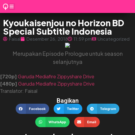
Kyoukaisenjou no Horizon BD
Special Subtitle Indonesia
Faisal
Desember 26, 2018
11:59 pm
Uncategorized
Merupakan Episode Prologue untuk season
selanjutnya
[720p]
Garuda
Mediafire
Zippyshare
Drive
[480p]
Garuda
Mediafire
Zippyshare
Drive
Translator: Faisal
Bagikan
Facebook
Twitter
Telegram
WhatsApp
Email