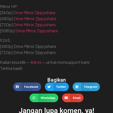
Mirror HP:
[360p]
Drive
Mirror
Zippyshare
[480p]
Drive
Mirror
Zippyshare
[720p]
Drive
Mirror
Zippyshare
[1080p]
Drive
Mirror
Zippyshare
X265:
[480p] Drive Mirror Zippyshare
[720p] Drive Mirror Zippyshare
Kalian bisa klik —
link ini
— untuk mensupport kami
Terima kasih
Bagikan
Facebook
Twitter
Telegram
WhatsApp
Email
Jangan lupa komen, ya!