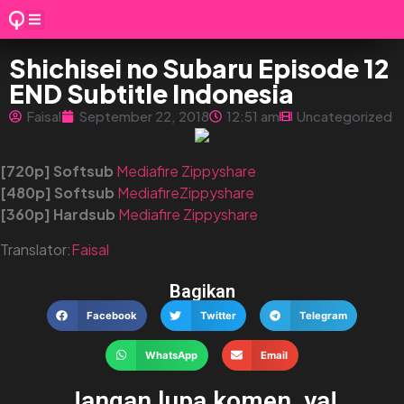
Shichisei no Subaru Episode 12
END Subtitle Indonesia
Faisal
September 22, 2018
12:51 am
Uncategorized
[720p] Softsub
Mediafire
Zippyshare
[480p] Softsub
Mediafire
Zippyshare
[360p] Hardsub
Mediafire
Zippyshare
Translator:
Faisal
Bagikan
Facebook
Twitter
Telegram
WhatsApp
Email
Jangan lupa komen, ya!