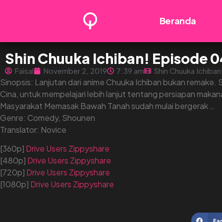
Beranda
Shin Chuuka Ichiban! Episode 0
Faisal
November 2, 2019
7:39 am
Shin Chuuka Ichiban
Sinopsis: Lanjutan dari anime Chuuka Ichiban bukan remake.
Cina, untuk mempelajari lebih lanjut tentang persiapan makan
Masyarakat Memasak Bawah Tanah sudah mulai bergerak …
Genre: Comedy, Shounen
Translator: Novice
[360p]
Drive
Users
Zippyshare
[480p]
Drive
Users
Zippyshare
[720p]
Drive
Users
Zippyshare
[1080p]
Drive
Users
Zippyshare
Fa