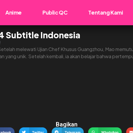
Anime
Public QC
Tentang Kami
4 Subtitle Indonesia
!
 Setelah melewati Ujian Chef Khusus Guangzhou, Mao memutus
an yang unik. Setelah kembali, ia akan belajar bahwa pertemp
Bagikan
cebook
Twitter
Telegram
WhatsApp