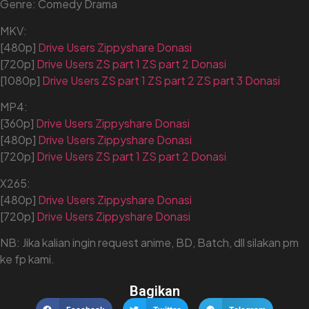
Genre: Comedy Drama
MKV:
[480p]
Drive
Users
Zippyshare
Donasi
[720p]
Drive
Users
ZS part 1
ZS part 2
Donasi
[1080p]
Drive
Users
ZS part 1
ZS part 2
ZS part 3
Donasi
MP4:
[360p]
Drive
Users
Zippyshare
Donasi
[480p]
Drive
Users
Zippyshare
Donasi
[720p]
Drive
Users
ZS part 1
ZS part 2
Donasi
X265:
[480p]
Drive
Users
Zippyshare
Donasi
[720p]
Drive
Users
Zippyshare
Donasi
NB:
Jika kalian ingin request anime, BD, Batch, dll silakan pm
ke fp kami.
Bagikan