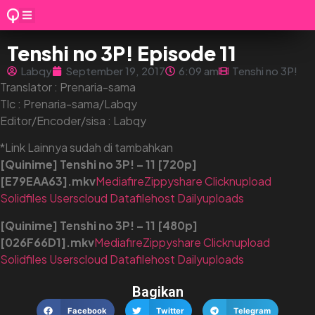
Tenshi no 3P! Episode 11
Labqy
September 19, 2017
6:09 am
Tenshi no 3P!
Translator : Prenaria-sama
Tlc : Prenaria-sama/Labqy
Editor/Encoder/sisa : Labqy
*Link Lainnya sudah di tambahkan
[Quinime] Tenshi no 3P! – 11 [720p]
[E79EAA63].mkv
Mediafire
Zippyshare
Clicknupload
Solidfiles
Userscloud
Datafilehost
Dailyuploads
[Quinime] Tenshi no 3P! – 11 [480p]
[026F66D1].mkv
Mediafire
Zippyshare
Clicknupload
Solidfiles
Userscloud
Datafilehost
Dailyuploads
Bagikan
Facebook
Twitter
Telegram