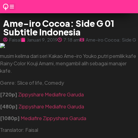
Ame-iro Cocoa: Side G 01
Subtitle Indonesia
Faisal
Januari 9, 2019
7:18 am
Ame-iro Cocoa: Side G
musim kelima dari seri Kakao Ame-iro Youko,putri pemilik kafe
Rainy Color Kouji Amami, mengambil alih sebagai manajer
kafe.
Genre: Slice of life, Comedy
[720p]
Zippyshare
Mediafire
Garuda
[480p]
Zippyshare
Mediafire
Garuda
[1080p]
Mediafire
Zippyshare
Garuda
Translator: Faisal